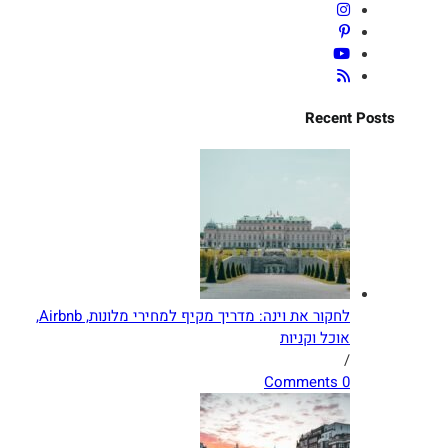
Recen
לחקור את וינה: מדריך מקיף למחירי מלונות, Airbnb,
וכל וקניות
0 Com