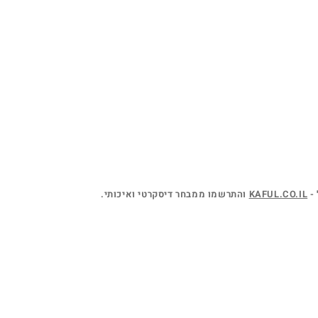
KAFUL.CO.IL
והתרשמו ממבחר דיסקרטי ואיכותי.