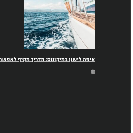
איפה לישון במיקונוס: מדריך מקיף לאפשרו